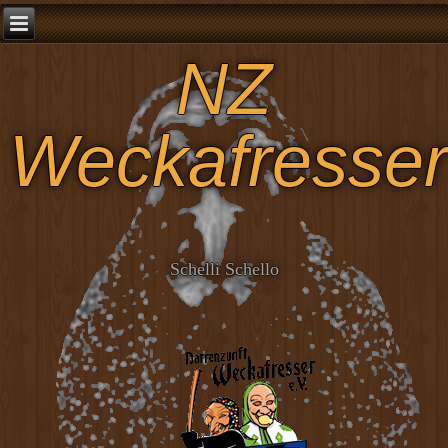
NZ
Weckafresser
Schelli Schello