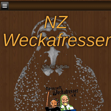
NZ
Weckafresser
Schelli Schello