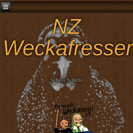
NZ
Weckafresser
Schelli Schello